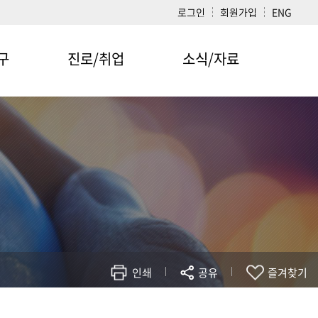
로그인
회원가입
ENG
구
진로/취업
소식/자료
구실
진로·취업정보
공지사항
소식
진로·취업현황
동아리
대학원생 취업처
갤러리
수상실적
관련 자격증
전남대학교 취업포털
선배들의 이야기
인쇄
공유
즐겨찾기