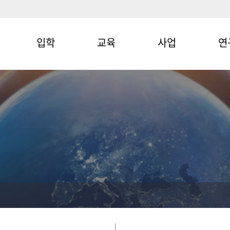
입학
교육
사업
연
학부입시
교육목표 및
한눈에 보기
연
비전
대학원입시
SW중심대학
연구
학부
사업
원클릭서비스
대학원
그린바이오
International
혁신융합대학
Admission
장학제도
사업단
시설현황
BK21 Four
대관신청